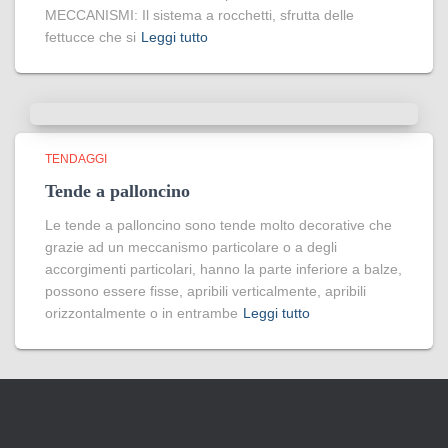
MECCANISMI: Il sistema a rocchetti, sfrutta delle
fettucce che si
Leggi tutto
TENDAGGI
Tende a palloncino
Le tende a palloncino sono tende molto decorative che
grazie ad un meccanismo particolare o a degli
accorgimenti particolari, hanno la parte inferiore a balze,
possono essere fisse, apribili verticalmente, apribili
orizzontalmente o in entrambe
Leggi tutto