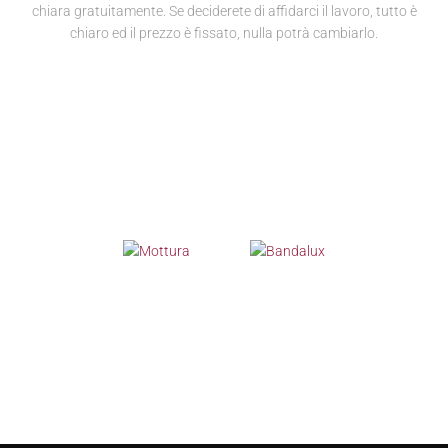
chiara gratuitamente. Se deciderete di affidarci il lavoro, tutto è
chiaro ed il prezzo è fissato, nulla potrà cambiarlo.