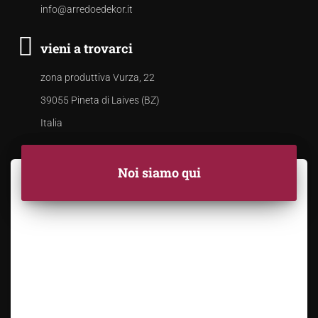
info@arredoedekor.it
vieni a trovarci
zona produttiva Vurza, 22
39055 Pineta di Laives (BZ)
Italia
Noi siamo qui