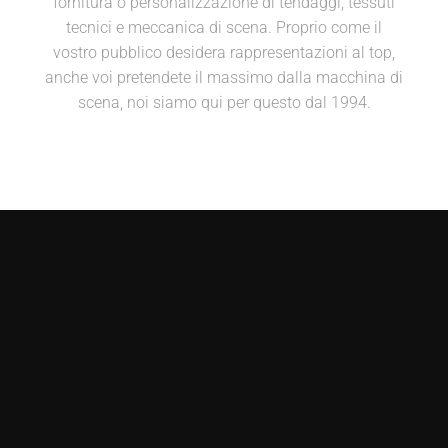
fornitura o personalizzazione di tendaggi, tessuti
tecnici e meccanica di scena. Proprio come il
vostro pubblico desidera rappresentazioni al top,
anche voi pretendete il massimo dalla macchina di
scena, noi siamo qui per questo dal 1994.