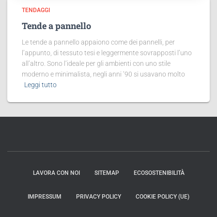
TENDAGGI
Tende a pannello
Le tende a pannello appaiono come dei pannelli, per
l’appunto, di tessuto tesi e leggermente sovrapposti l’uno
all’altro. Sono l’ideale per gli ambienti con uno stile
moderno e minimalista, negli anni ’90 si usavano molto
Leggi tutto
LAVORA CON NOI
SITEMAP
ECOSOSTENIBILITÀ
IMPRESSUM
PRIVACY POLICY
COOKIE POLICY (UE)