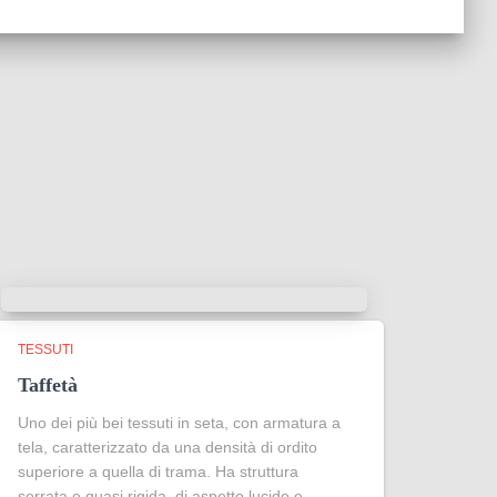
TESSUTI
Taffetà
Uno dei più bei tessuti in seta, con armatura a
tela, caratterizzato da una densità di ordito
superiore a quella di trama. Ha struttura
serrata e quasi rigida, di aspetto lucido e