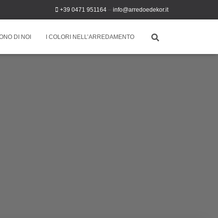
+39 0471 951164
–
info@arredoedekor.it
ONO DI NOI
I COLORI NELL’ARREDAMENTO