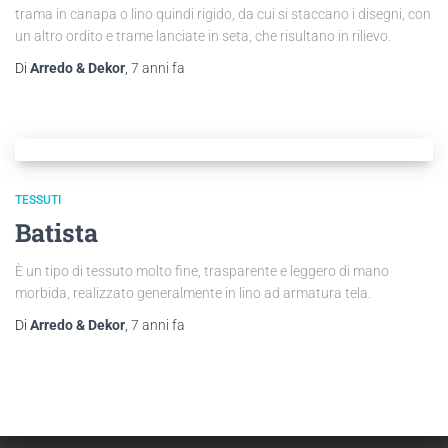
trama in canapa o lino quindi rigido, da cui si staccano i disegni, con
un altro ordito e trame lanciate in seta, che risultano in rilievo.
Di
Arredo & Dekor
,
7 anni
fa
TESSUTI
Batista
È un tipo di tessuto molto fine, trasparente e leggero di mano
morbida, realizzato generalmente in lino ad armatura tela.
Di
Arredo & Dekor
,
7 anni
fa